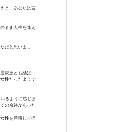
まえと、あなたは言
このまま人生を逢え
うただと思いまし
敦慶親王とも結ば
な女性だったようで
ているように感じま
しての余裕があった
る女性を意識して描