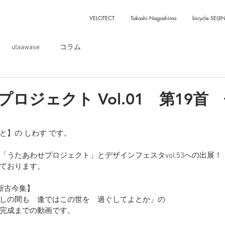
VELOTECT
Takashi Nagashima
bicycle SEIJI
utaawase
コラム
ロジェクト Vol.01 第19首
と】の しわす です。
うたあわせプロジェクト」とデザインフェスタvol.53への出展！
ております。
【新古今集】
しの間も　逢ではこの世を　過ぐしてよとか」の
完成までの動画です。