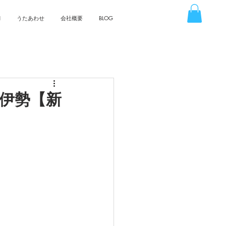
N
うたあわせ
会社概要
BLOG
 伊勢【新