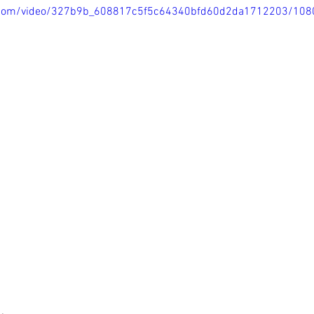
tic.com/video/327b9b_608817c5f5c64340bfd60d2da1712203/108