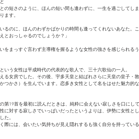
と
との短さのように、ほんの短い間も逢わずに、一生を過ごしてし
ります。
いるのに、ほんのわずかばかりの時間も逢ってくれないあなた。
えとおっしゃるのでしょうか？」
いをまっすぐ言わず主導権を握るような女性の強さを感じられる
という女性は平成時代
の代表的な歌人で、三十六歌仙の一人。
える女房でした。その後、宇多天皇と結ばれさらに天皇の皇子・
かつかさ）を生んでいます。恋多き女性として名をはせた魅力的
の第19首を最初に読んだときは、純粋に会えない寂しさを口にし
性に対する寂しさでいっぱいだったというよりは、伊勢に女性と
した。
く際には、会いたい気持ちが見え隠れするも強く自分を持ってい