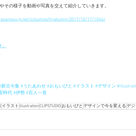
やその様子を動画や写真を交えて紹介していきます。
nsou.jp.net/columns/hyakunin/2017/10/17/1046/
わせ」
」
#新古今集
#うたあわせ
#おもいびと
#イラスト
#デザイン
#illustrat
安時代
#伊勢
#百人一首
首
イラスト
illustration
CLIPSTUDIO
おもいびと
デザインで今を変える
デジ