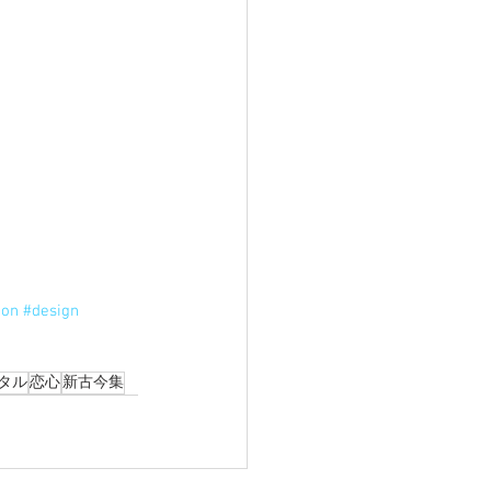
ion
#design
タル
恋心
新古今集