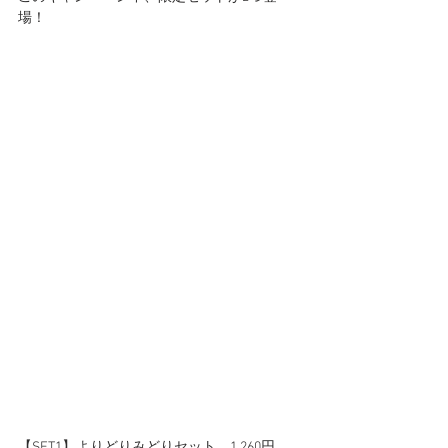
場！
【SET1】よりどりみどりセット　1,260円