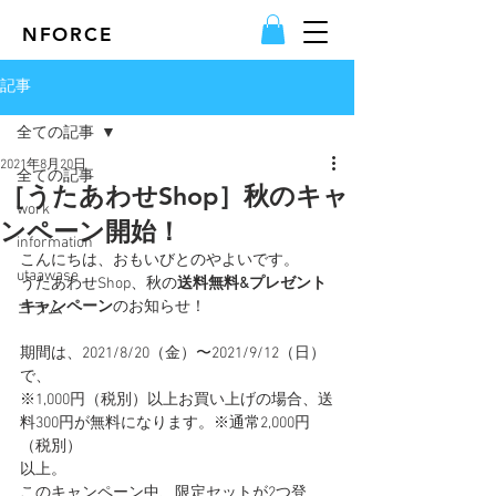
NFORCE
記事
全ての記事
2021年8月20日
全ての記事
［うたあわせShop］秋のキャ
work
ンペーン開始！
information
こんにちは、おもいびとのやよいです。
utaawase
うたあわせShop、秋の
送料無料&プレゼント
キャンペーン
のお知らせ！
コラム
期間は、2021/8/20（金）〜2021/9/12（日）
で、
※1,000円（税別）以上お買い上げの場合、送
料300円が無料になります。※通常2,000円
（税別）
以上。
このキャンペーン中、限定セットが2つ登