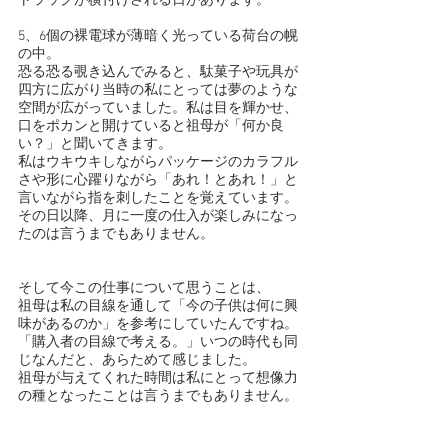
トラックが横付けされる日があります。
5、6個の裸電球が薄暗く光っている荷台の幌
の中。
恐る恐る覗き込んでみると、駄菓子や玩具が
四方に広がり当時の私にとっては夢のような
空間が広がっていました。私は目を輝かせ、
口をポカンと開けていると祖母が「何か良
い？」と聞いてきます。
私はウキウキしながらパッケージのカラフル
さや形に心躍りながら「あれ！とあれ！」と
言いながら指を刺したことを覚えています。
その日以降、月に一度の仕入が楽しみになっ
たのは言うまでもありません。
そして今この仕事について思うことは、
祖母は私の目線を通して「今の子供は何に興
味があるのか」を参考にしていたんですね。
「購入者の目線で考える。」いつの時代も同
じなんだと、あらためて感じました。
祖母が与えてくれた時間は私にとって想像力
の種となったことは言うまでもありません。