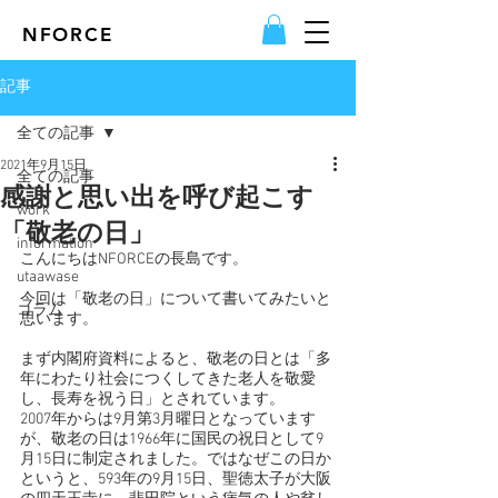
NFORCE
記事
全ての記事
2021年9月15日
全ての記事
感謝と思い出を呼び起こす
work
「敬老の日」
information
こんにちはNFORCEの長島です。
utaawase
今回は「敬老の日」について書いてみたいと
コラム
思います。
まず内閣府資料によると、敬老の日とは「多
年にわたり社会につくしてきた老人を敬愛
し、長寿を祝う日」とされています。
2007年からは9月第3月曜日となっています
が、敬老の日は1966年に国民の祝日として9
月15日に制定されました。ではなぜこの日か
というと、593年の9月15日、聖徳太子が大阪