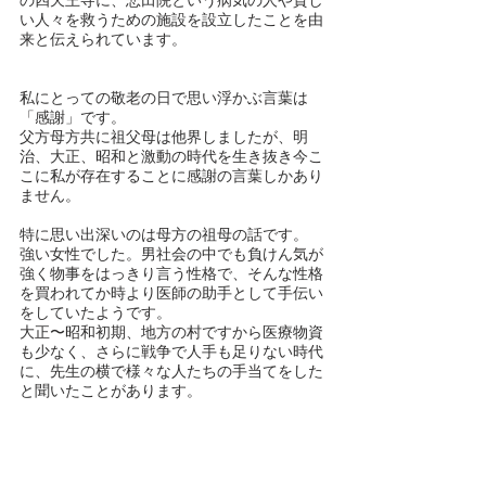
の四天王寺に、悲田院という病気の人や貧し
い人々を救うための施設を設立したことを由
来と伝えられています。
私にとっての敬老の日で思い浮かぶ言葉は
「感謝」です。
父方母方共に祖父母は他界しましたが、明
治、大正、昭和と激動の時代を生き抜き今こ
こに私が存在することに感謝の言葉しかあり
ません。
特に思い出深いのは母方の祖母の話です。
強い女性でした。男社会の中でも負けん気が
強く物事をはっきり言う性格で、そんな性格
を買われてか時より医師の助手として手伝い
をしていたようです。
大正〜昭和初期、地方の村ですから医療物資
も少なく、さらに戦争で人手も足りない時代
に、先生の横で様々な人たちの手当てをした
と聞いたことがあります。