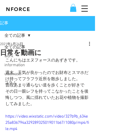
NFORCE
記事
全ての記事
2021年4月24日
全ての記事
日常を動画に
work
こんにちはエヌフォースのあずきです。
information
週末、天気が良かったのでお財布とスマホだ
utaawase
け持ってフラフラ近所を散歩しました。
コラム
普段あまり通らない道を歩くことが好きで
その日一眼レフを持ってこなかったことを後
悔しつつ、風に揺れていたお花や植物を撮影
してみました。
https://video.wixstatic.com/video/327b9b_634e
25a836794a329289325019011b67/1080p/mp4/fi
le.mp4