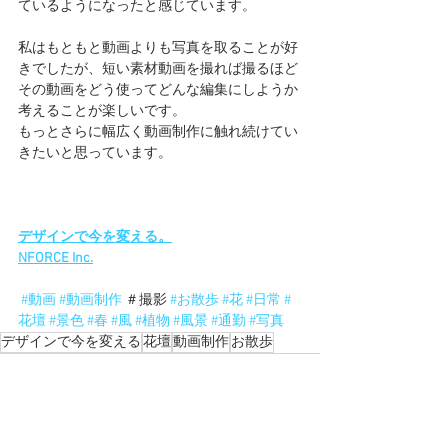
ているようになったと感じています。
私はもともと動画よりも写真を取ることが好
きでしたが、短い素材動画を撮れば撮るほど
その動画をどう使ってどんな編集にしようか
考えることが楽しいです。
もっとさらに幅広く動画制作に触れ続けてい
きたいと思っています。
デザインで今を変える。
NFORCE Inc.
#動画
#動画制作
 ＃撮影 
#お散歩
#花
#日常
#
花壇
#景色
#春
#風
#植物
#風景
#通勤
#写真
デザインで今を変える
花壇
動画制作
お散歩