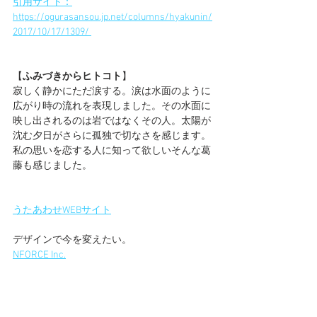
引用
サイト：
https://ogurasansou.jp.net/columns/hyakunin/
2017/10/17/1309/
【
ふみづきからヒトコト
】
寂しく静かにただ涙する。涙は水面のように
広がり時の流れを表現しました。その水面に
映し出されるのは岩ではなくその人。太陽が
沈む夕日がさらに孤独で切なさを感じます。
私の思いを恋する人に知って欲しいそんな葛
藤も感じました。
うたあわせWEBサイト
デザインで今を変えたい。
NFORCE Inc.
#わが袖は
#沖の石
#百人一首
#競技かるた
#
平安
#涙
#恋心
#うたあわせ
#二条院讃岐
#和
歌
#歌人
#日本
#歴史
#japanese
#japan