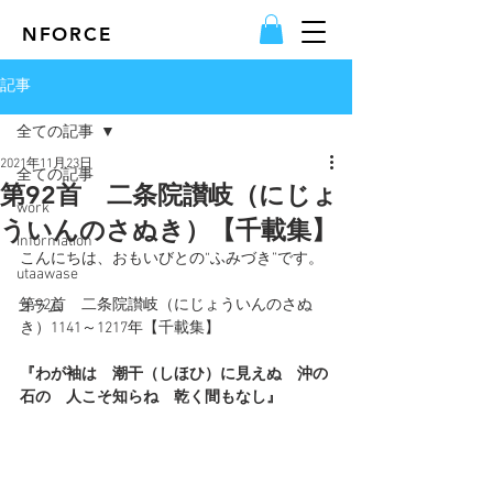
NFORCE
記事
全ての記事
2021年11月23日
全ての記事
第92首 二条院讃岐（にじょ
work
ういんのさぬき）【千載集】
information
こんにちは、おもいびとの“ふみづき”です。
utaawase
第92首　二条院讃岐（にじょういんのさぬ
コラム
き）1141～1217年【
千載集
】
『わが袖は　潮干（しほひ）に見えぬ　沖の
石の　人こそ知らね　乾く間もなし』