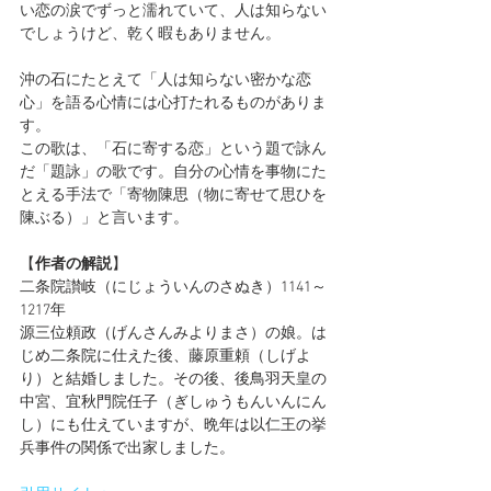
い恋の涙でずっと濡れていて、人は知らない
でしょうけど、乾く暇もありません。
沖の石にたとえて「人は知らない密かな恋
心」を語る心情には心打たれるものがありま
す。
この歌は、「石に寄する恋」という題で詠ん
だ「題詠」の歌です。自分の心情を事物にた
とえる手法で「寄物陳思（物に寄せて思ひを
陳ぶる）」と言います。
【
作者の解説
】
二条院讃岐（にじょういんのさぬき）1141～
1217年
源三位頼政（げんさんみよりまさ）の娘。は
じめ二条院に仕えた後、藤原重頼（しげよ
り）と結婚しました。その後、後鳥羽天皇の
中宮、宜秋門院任子（ぎしゅうもんいんにん
し）にも仕えていますが、晩年は以仁王の挙
兵事件の関係で出家しました。