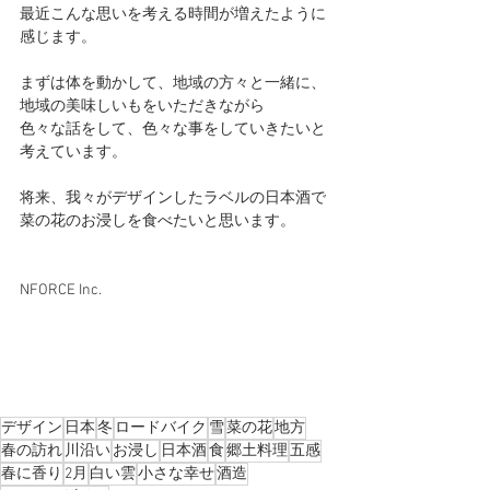
最近こんな思いを考える時間が増えたように
感じます。
まずは体を動かして、地域の方々と一緒に、
地域の美味しいもをいただきながら
色々な話をして、色々な事をしていきたいと
考えています。
将来、我々がデザインしたラベルの日本酒で
菜の花のお浸しを食べたいと思います。
NFORCE Inc.
デザイン
日本
冬
ロードバイク
雪
菜の花
地方
春の訪れ
川沿い
お浸し
日本酒
食
郷土料理
五感
春に香り
2月
白い雲
小さな幸せ
酒造