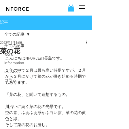
NFORCE
記事
全ての記事
2022年2月16日
全ての記事
菜の花
work
こんにちはNFORCEの長島です。
information
１年の中で２月は最も寒い時期ですが、２月
utaawase
から３月にかけて菜の花が咲き始める時期で
コラム
もあります。
「菜の花」と聞いて連想するもの。
川沿いに続く菜の花の光景です。
空の青、ふあふあ浮かぶ白い雲、菜の花の黄
色と緑。
そして菜の花のお浸し。