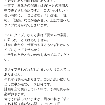
く必要があり時間制限があります。
一方で「夏休みの宿題」は約1ヶ月の期間の
中で終了させる訳ですが、この1ヶ月という
長い時間に、「自己管理」「計画性」「性
格」「誘惑」などが絡み合い、上記で述べた
タイプに分かれてしまいます。
この３タイプ。なんと実は「夏休みの宿題」
に限ったことではありません。
社会に出た今、仕事のやり方もいずれかのタ
イプになってませんか？
小学生の自分と今の自分を比べてみてくださ
い。
３タイプそれぞれどれが良いということでは
ありません。
それぞれ弱点もあります。自分が思い描いた
ように事が進むケースは稀です。
計画を立て実行していく中で、予期せぬ事が
必ずおきます。
偉そうに語っていますが、因みに私は「後に
まわす派（追い込み型）」でした（汗）