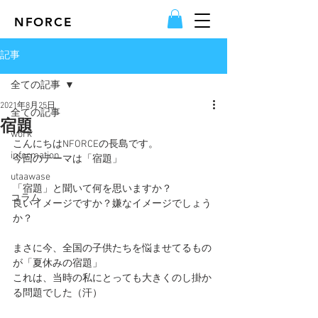
NFORCE
記事
全ての記事
2021年8月25日
全ての記事
宿題
work
こんにちはNFORCEの長島です。
information
今回のテーマは「宿題」
utaawase
「宿題」と聞いて何を思いますか？
コラム
良いイメージですか？嫌なイメージでしょう
か？
まさに今、全国の子供たちを悩ませてるもの
が「夏休みの宿題」
これは、当時の私にとっても大きくのし掛か
る問題でした（汗）