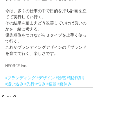
今は、多くの仕事の中で目的を持ち計画を立
てて実行してい行く。
その結果を踏まえどう改善していけば良いの
かを一緒に考える。
優先順位をつけながら３タイプを上手く使っ
て行く。
これかブランディングデザインの「ブランド
を育てて行く」楽しさです。
NFORCE Inc.
#ブランディング
#デザイン
#誘惑
#逃げ切り
#追い込み
#先行
#悩み
#宿題
#夏休み
すべて表示
最新記事