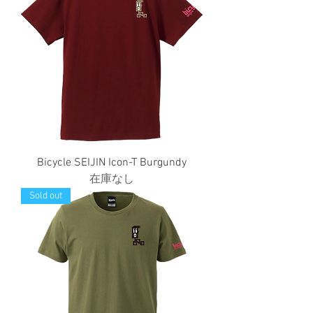
Bicycle SEIJIN Icon-T Burgundy
在庫なし
Sold out