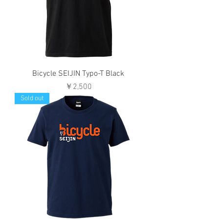
Bicycle SEIJIN Typo-T Black
価格
￥2,500
Sold out