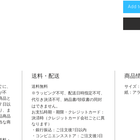
Add t
送料・配送
商品
ぐに、
送料無料
サイズ：1
が不
紙：ア
※ラッピング不可、配送日時指定不可、
商品と
代引き決済不可、納品書/領収書の同封
７日以
はできません。
り、ま
​お支払時期・期限・クレジットカード：
品商品
決済時（クレジットカード会社ごとに異
当な商
なります）
・銀行振込：ご注文後7日以内
・コンビニエンスストア：ご注文後3日