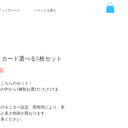
ディングページ
バイシクル星人
トカード選べる5枚セット
Price
00
らこちらのセット！
類の中から5種類お選びいただけま
いのモニター設定、照明等により、実
品と多少色味が異なります。
了承ください。