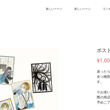
新しいページ
新しいページ
ラン
ポス
¥1,0
迷った
全16種
す。
※お使
際の商
予めご