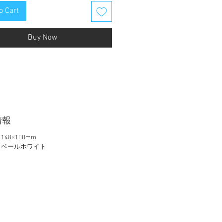
o Cart
Buy Now
情報
48×100mm
ラベールホワイト