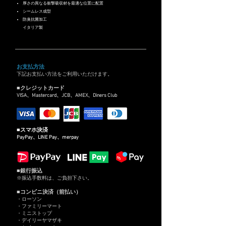
厚さの異なる衝撃吸収材を最適な位置に配置
シームレス成型
防臭抗菌加工
イタリア製
お支払方法
下記お支払い方法をご利用いただけます。
■クレジットカード
VISA、Mastercard、JCB、AMEX、Diners Club
■スマホ決済
PayPay、LINE Pay、merpay
■銀行振込
※振込手数料は、ご負担下さい。
■コンビニ決済（前払い）
・
ローソン
・
ファミリーマート
・
ミニストップ
・
デイリーヤマザキ