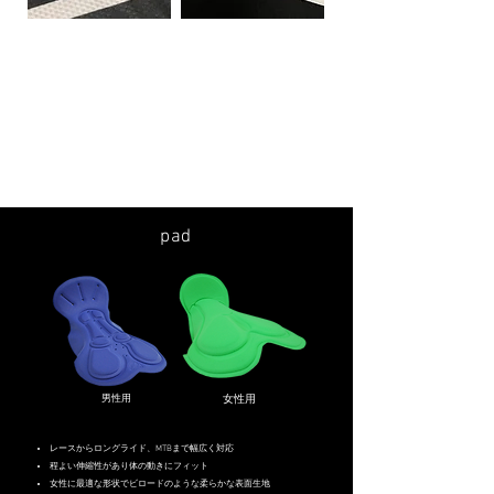
ウロコ状の生地目が特徴の自転車用に開発された高機能ストレ
ッチ素材
軽い着心地と耐久性の特徴をもった3シーズン向き素材
肌面をドライに保つ吸汗・速乾性と適度なストレッチ性
UPF(紫外線防止指数)40の優れたUVカット機能
ウエストの裏側には幅広いテープ状のすべり止めを採用
ポリエステル95%/ポリウレタン5%
イタリア製
pad
男性用
女性用
レースからロングライド、MTBまで幅広く対応
程よい伸縮性があり体の動きにフィット
女性に最適な形状で
ビロードのような柔らかな表面生地