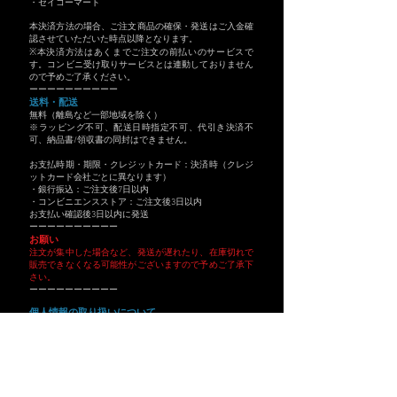
・
セイコーマート
本決済方法の場合、ご注文商品の確保・発送はご入金確
認させていただいた時点以降となります。
※本決済方法はあくまでご注文の前払いのサービスで
す。コンビニ受け取りサービスとは連動しておりません
ので予めご了承ください。
ーーーーーーーーーー
送料・配送
無料（離島など一部地域を除く）
※ラッピング不可、配送日時指定不可、代引き決済不
可、納品書/領収書の同封はできません。
お支払時期・期限・クレジットカード：決済時（クレジ
ットカード会社ごとに異なります）
・銀行振込：ご注文後7日以内
・コンビニエンスストア：ご注文後3日以内
お支払い確認後3日以内に発送
ーーーーーーーーーー
お願い
注文が集中した場合など、発送が遅れたり、在庫切れで
販売できなくなる可能性がございますので予めご了承下
さい。
ーーーーーーーーーー
個人情報の取り扱いについて
お客様からお預かりした個人情報は、商品の注文の受付
及び発送、カタログやDM等の発送並びにお客様からの
お問合せに回答するために利用いたします。
個人情報の開示・訂正及び利用・提供の中止の申出は、
下記までご連絡をお願いいたします。
運営会社： 株式会社エヌフォース