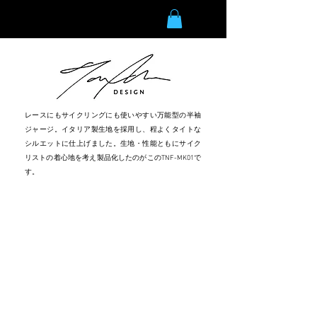
NFORCE
レースにもサイクリングにも使いやすい万能型の半袖
ジャージ。
イタリア製生地を採用し、程よくタイトな
シルエットに仕上げました。
生地・性能ともにサイク
リストの着心地を考え製品化したのが
このTNF-MK01で
す。