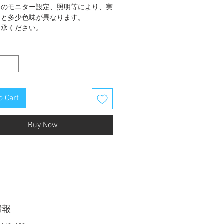
いのモニター設定、照明等により、実
品と多少色味が異なります。
了承ください。
o Cart
Buy Now
情報