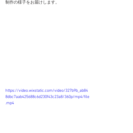
制作の様子をお届けします。
https://video.wixstatic.com/video/327b9b_ab84
8dbc7aab425688c6d230f43c23a8/360p/mp4/file
.mp4