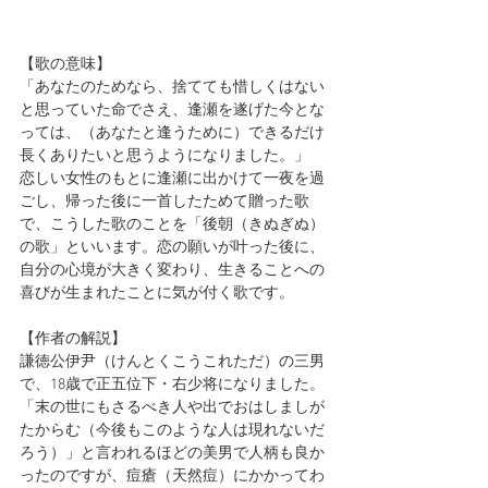
【歌の意味】
「
あなたのためなら、捨てても惜しくはない
と思っていた命でさえ、逢瀬を遂げた今とな
っては、（あなたと逢うために）できるだけ
長くありたいと思うようになりました。
」
恋しい女性のもとに逢瀬に出かけて一夜を過
ごし、帰った後に一首したためて贈った歌
で、こうした歌のことを「後朝（きぬぎぬ）
の歌」といいます。恋の願いが叶った後に、
自分の心境が大きく変わり、生きることへの
喜びが生まれたことに気が付く歌です。
【作者の解説】
謙徳公伊尹（けんとくこうこれただ）の三男
で、18歳で正五位下・右少将になりました。
「末の世にもさるべき人や出でおはしましが
たからむ（今後もこのような人は現れないだ
ろう）」と言われるほどの美男で人柄も良か
ったのですが、痘瘡（天然痘）にかかってわ