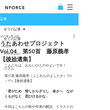
NFORCE
記事
全ての記事
2021年4月24日
全ての記事
うたあわせプロジェクト
work
Vol.04 第50首 藤原義孝
information
【後拾遺集】
utaawase
こんにちは、おもいびとのやよいです！
コラム
第50首 
藤原義孝
（ふじわらのよしたか）954
～974【後拾遺集】
『
君がため　惜しからざりし　命さへ　なが
くもがなと　思ひけるかな
』
今回はこちらの歌や作者の解説、イラストの