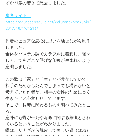
ずか21歳の若さで死去しました。
参考サイト：
https://ogurasansou.jp.net/columns/hyakunin/
2017/10/17/1216/
作者のピュアな恋心に思いを馳せながら制作
しました。
全体をパステル調でカラフルに着彩し、瑞々
しく、でもどこか儚げな印象が生まれるよう
意識しました。
この歌は「死」と「生」とが共存していて、
相手のためなら死んでしまっても構わないと
考えていた作者が、相手の女性のために長く
生きたいと心変わりしています。
そこで、長寿に関わるものを調べてみたとこ
ろ、
意外にも蝶が生死や寿命に関する象徴とされ
ているということがわかりました。
蝶は、サナギから脱皮して美しい翅（はね）