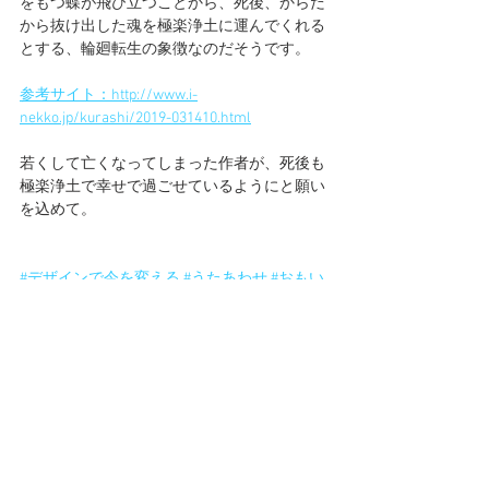
をもつ蝶が飛び立つことから、死後、からだ
から抜け出した魂を極楽浄土に運んでくれる
とする、輪廻転生の象徴なのだそうです。
参考サイト：http://www.i-
nekko.jp/kurashi/2019-031410.html
若くして亡くなってしまった作者が、死後も
極楽浄土で幸せで過ごせているようにと願い
を込めて。
#デザインで今を変える
#うたあわせ
#おもい
びと
#イラスト
#デザイン
#illustration
#design
#Japan
#デザフェス
#命
#後拾遺集
#
藤原義孝
#百人一首
#女性
#想い
#蝶
#美男
#逢
瀬