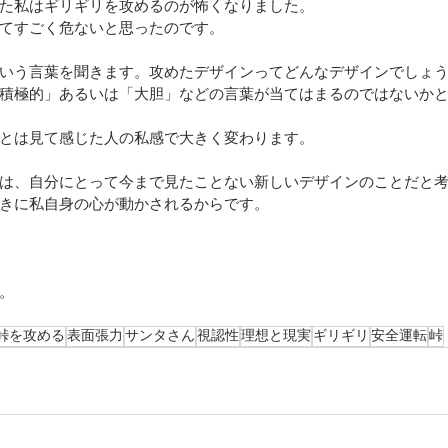
た私はギリギリを攻めるのが怖くなりました。
てすごく危ないと思ったのです。
いう言葉を聞きます。攻めたデザインってどんなデザインでしょ
積極的」あるいは「大胆」などの言葉が当てはまるのではないか
とは見て感じた人の私感で大きく変わります。
は、自分にとって今まで見たことない新しいデザインのことだと
きに私自身の心が動かされるからです。
。
峠を攻める
表面張力
サンタさん
視認性
理想と現実
ギリギリ
安全運転
峠