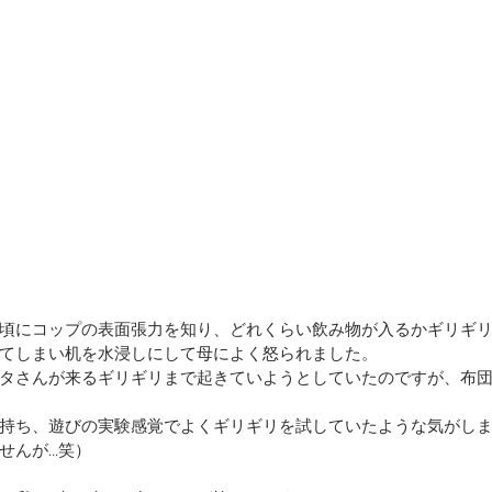
頃にコップの表面張力を知り、どれくらい飲み物が入るかギリギ
てしまい机を水浸しにして母によく怒られました。
タさんが来るギリギリまで起きていようとしていたのですが、布
持ち、遊びの実験感覚でよくギリギリを試していたような気がし
んが...笑）