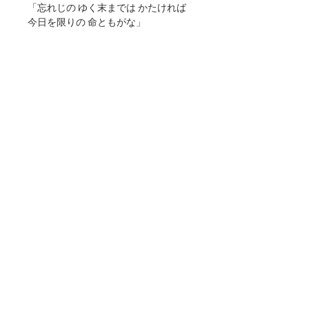
「忘れじの ゆく末までは かたければ
今日を限りの 命ともがな」
※お使いのモニター設定、照明等によ
り、実際の商品と多少色味が異なりま
す。
予めご了承ください。
返品・交換
商品がお手元に届きましたらまずは直ぐ
送料・配送
に、商品の確認をお願いします。万一商
品が不良・破損していた場合、またはご
送料無料
注文商品と異なる場合は、お手数ですが
商品情報
※ラッピング不可、配送日時指定不可、
お届け後７日以内にご連絡下さい。弊社
代引き決済不可、納品書/領収書の同封は
より商品引取り、または交換させて頂き
サイズ：148×100mm
できません。
ます。弊社へご返品商品が到着後、確認
紙：アラベールホワイト
​お支払時期・期限・クレジットカード：
が出来次第、良品・正当な商品をお客様
このWEBサイトは弊社の作品集として制作しており、掲載されている写真の著作権、及び
決済時（クレジットカード会社ごとに異
へお届け致します。
肖像権等の許可は得ておりません.。不都合がございましたら削除、変更いたしますのでご
なります）
連絡ください。関係者各位のご理解の程、宜しくお願い申し上げます。
■送料の負担について
・銀行振込：ご注文後7日以内
不良品の交換はご連絡いただき次第、送
・コンビニエンスストア：ご注文後3日
Copyright ©
2007-2023
NFORCE All rights reserved. JAPAN
料・手数料ともに弊社負担で早急に新品