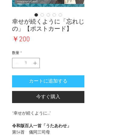
幸せが続くように「忘れじ
の」【ポストカード】
価
￥200
格
数量
*
カートに追加する
今すぐ購入
“幸せが続くように…”
令和版百人一首「うたあわせ」
第54首 儀同三司母