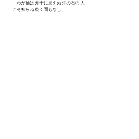
「わが袖は 潮干に見えぬ 沖の石の 人
こそ知らね 乾く間もなし」
※お使いのモニター設定、照明等によ
り、実際の商品と多少色味が異なりま
す。
予めご了承ください。
返品・交換
商品がお手元に届きましたらまずは直ぐ
送料・配送
に、商品の確認をお願いします。万一商
品が不良・破損していた場合、またはご
送料無料
注文商品と異なる場合は、お手数ですが
商品情報
※ラッピング不可、配送日時指定不可、
お届け後７日以内にご連絡下さい。弊社
代引き決済不可、納品書/領収書の同封は
より商品引取り、または交換させて頂き
サイズ：148×100mm
できません。
ます。弊社へご返品商品が到着後、確認
紙：アラベールホワイト
​お支払時期・期限・クレジットカード：
が出来次第、良品・正当な商品をお客様
このWEBサイトは弊社の作品集として制作しており、掲載されている写真の著作権、及び
決済時（クレジットカード会社ごとに異
へお届け致します。
肖像権等の許可は得ておりません.。不都合がございましたら削除、変更いたしますのでご
なります）
連絡ください。関係者各位のご理解の程、宜しくお願い申し上げます。
■送料の負担について
・銀行振込：ご注文後7日以内
不良品の交換はご連絡いただき次第、送
・コンビニエンスストア：ご注文後3日
Copyright ©
2007-2023
NFORCE All rights reserved. JAPAN
料・手数料ともに弊社負担で早急に新品