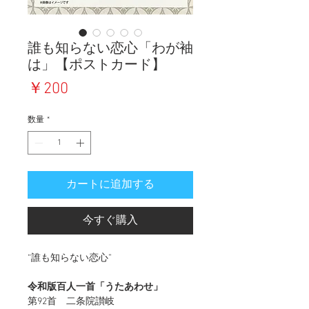
誰も知らない恋心「わが袖
は」【ポストカード】
価
￥200
格
数量
*
カートに追加する
今すぐ購入
“誰も知らない恋心”
令和版百人一首「うたあわせ」
第92首 二条院讃岐