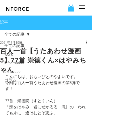
NFORCE
記事
全ての記事
2021年9月10日
全ての記事
百人一首【うたあわせ漫画
work
5】77首 崇徳くん×はやみち
information
ゃん
utaawase
こんにちは、おもいびとのやよいです。
コラム
今回は百人一首うたあわせ漫画の第5弾で
す！
77首　崇徳院（すとくいん）
「瀬をはやみ　岩にせかるる　滝川の　われ
ても末に　逢はむとぞ思ふ」