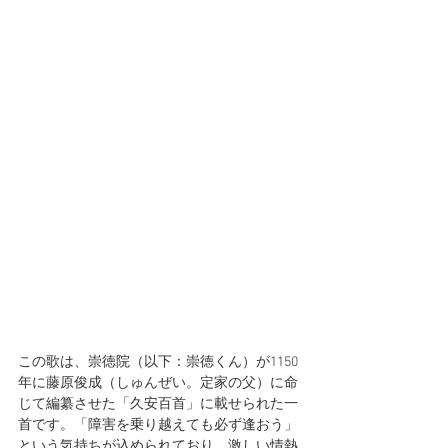
この歌は、崇徳院（以下：崇徳くん）が1150
年に藤原俊成（しゅんぜい。定家の父）に命
じて編纂させた「久安百首」に載せられた一
首です。「障害を乗り越えても必ず逢おう」
という気持ちが込められており、激しい情熱