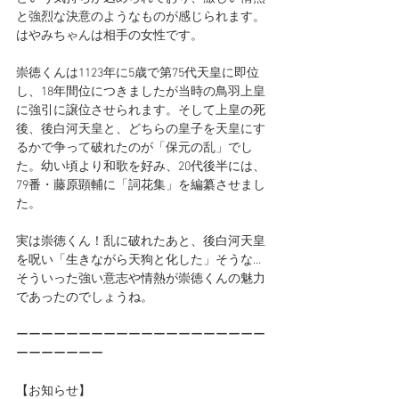
と強烈な決意のようなものが感じられます。
はやみちゃんは相手の女性です。
崇徳くんは1123年に5歳で第75代天皇に即位
し、18年間位につきましたが
当時の鳥羽上皇
に強引に譲位させられます。そして上皇の死
後、後白河天皇と、どちらの皇子を天皇にす
るかで争って破れたのが「保元の乱」でし
た。
幼い頃より和歌を好み、20代後半には、
79番・藤原顕輔に「詞花集」を編纂させまし
た。
実は崇徳くん！乱に破れたあと、後白河天皇
を呪い「生きながら天狗と化した」そうな…
そういった強い意志や情熱が崇徳くんの魅力
であったのでしょうね。
ーーーーーーーーーーーーーーーーーーーー
ーーーーーーー
【お知らせ】