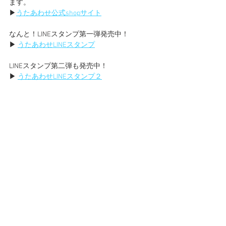
ます。
▶︎
うたあわせ公式shopサイト
なんと！LINEスタンプ第一弾発売中！
▶︎ 
うたあわせLINEスタンプ
LINEスタンプ第二弾も発売中！
▶︎ 
うたあわせLINEスタンプ２
SNSで情報を発信していますので合わせてご
確認ください。
▶︎
Twitter
▶︎
Instagram
▶︎
Facebook
#歌合
#競技かるた
#瀬をはやみ
#崇徳院
#保
元の乱
#デザインフェスタ
#デザインフェス
タギャラリー
#藤原俊成
#和歌
#恋
#書道
#漫
画
#Japan
#日本
#天狗
#化ける
#平安
#デザフ
ェス
#うたあわせ
utaawase