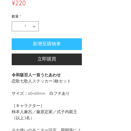
價
¥220
格
數量
*
新增至購物車
立即購買
令和版百人一首うたあわせ
恋歌七歌人ステッカー3枚セット
サイズ：60×60mm 白フチあり
［キャラクター］
柿本人麻呂／藤原定家／式子内親王
（以上3名）
※お使いのモニター設定、照明等によ