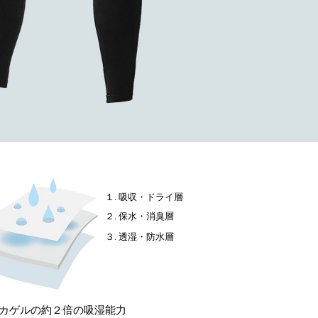
１. 吸収・ドライ層
２. 保水・消臭層
３. 透湿・防水層
カゲルの約２倍の吸湿能力