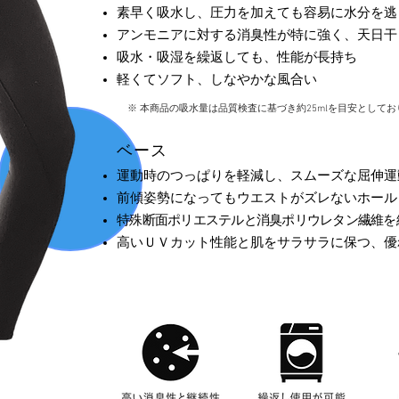
素早く吸水し、圧力を加えても容易に水分を逃
アンモニアに対する消臭性が特に強く、天日干
吸水・吸湿を繰返しても、性能が長持ち
軽くてソフト、しなやかな風合い
※ 本商品の吸水量は品質検査に基づき約25mlを目安としており
ベース
運動時のつっぱりを軽減し、スムーズな屈伸運
前傾姿勢になってもウエストがズレないホール
特殊断面ポリエステルと消臭ポリウレタン繊維を
高いＵＶカット性能と肌をサラサラに保つ、優