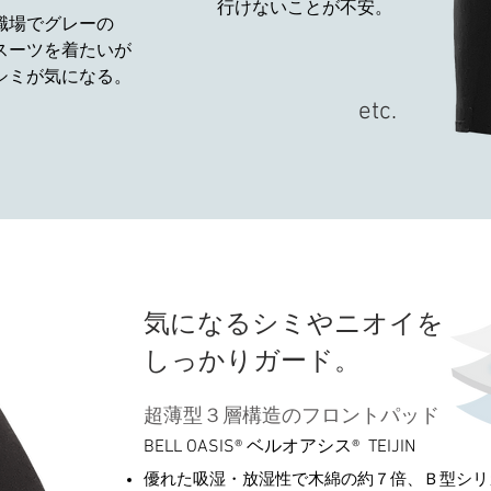
行けないことが不安。
職場でグレーの
スーツを
着たいが
​シミが
気になる。
​etc.
気になるシミやニオイを
しっかりガード。
超薄型３層構造のフロントパッド
BELL OASIS® ベルオアシス® TEIJIN
優れた吸湿・放湿性で木綿の約７倍、Ｂ型シリ