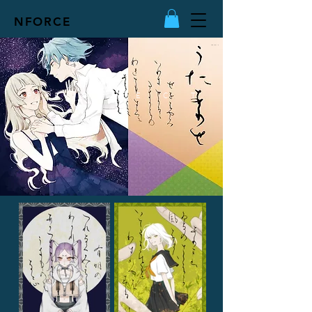
NFORCE
令和版 小倉百人一首
P R O J E C T