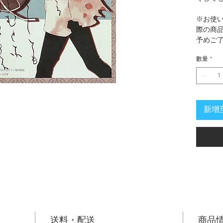
※お使
際の商
予めご
數量
*
新增
送料・配送
商品