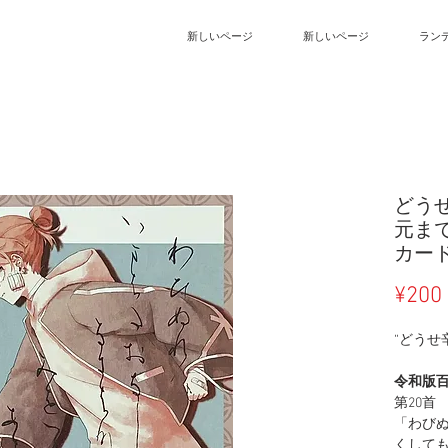
新しいページ
新しいページ
ラン
どう
元ま
カー
¥200
“どうせ
令和版
第20首
「わびぬ
くしても