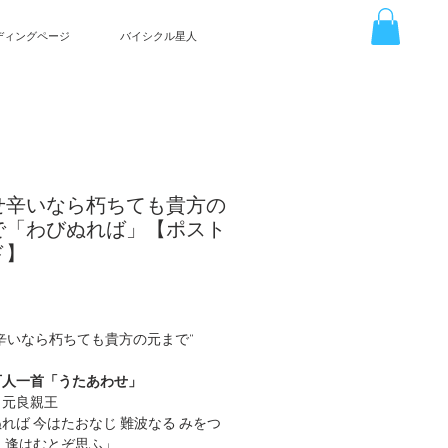
ディングページ
バイシクル星人
せ辛いなら朽ちても貴方の
で「わびぬれば」【ポスト
ド】
價
格
辛いなら朽ちても貴方の元まで”
百人一首「うたあわせ」
 元良親王
れば 今はたおなじ 難波なる みをつ
 逢はむとぞ思ふ」