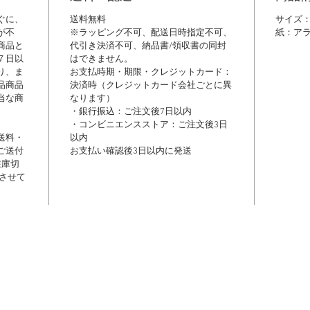
ぐに、
送料無料
サイズ：1
が不
※ラッピング不可、配送日時指定不可、
紙：ア
商品と
代引き決済不可、納品書/領収書の同封
７日以
はできません。
り、ま
​お支払時期・期限・クレジットカード：
品商品
決済時（クレジットカード会社ごとに異
当な商
なります）
・銀行振込：ご注文後7日以内
・コンビニエンスストア：ご注文後3日
送料・
以内
ご送付
お支払い確認後3日以内に発送
在庫切
させて
は弊社の作品集として制作しており、掲載されている写真の著作権、及び肖像権等の許可は得
たら削除、変更いたしますのでご連絡ください。関係者各位のご理解の程、宜しくお願い申
Copyright © 2007-2023 NFORCE All rights reserved. JAPAN