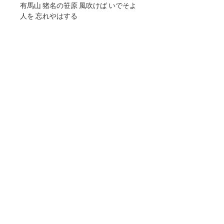
有馬山 猪名の笹原 風吹けば いでそよ
人を 忘れやはする
※お使いのモニター設定、照明等によ
り、実際の商品と多少色味が異なりま
す。
予めご了承ください。
返品・交換
商品がお手元に届きましたらまずは直ぐ
送料・配送
に、商品の確認をお願いします。万一商
品が不良・破損していた場合、またはご
送料無料
注文商品と異なる場合は、お手数ですが
商品情報
※ラッピング不可、配送日時指定不可、
お届け後７日以内にご連絡下さい。弊社
代引き決済不可、納品書/領収書の同封は
より商品引取り、または交換させて頂き
サイズ：148×100mm
できません。
ます。弊社へご返品商品が到着後、確認
紙：アラベールホワイト
​お支払時期・期限・クレジットカード：
が出来次第、良品・正当な商品をお客様
このWEBサイトは弊社の作品集として制作しており、掲載されている写真の著作権、及び
決済時（クレジットカード会社ごとに異
へお届け致します。
肖像権等の許可は得ておりません.。不都合がございましたら削除、変更いたしますのでご
なります）
連絡ください。関係者各位のご理解の程、宜しくお願い申し上げます。
■送料の負担について
・銀行振込：ご注文後7日以内
不良品の交換はご連絡いただき次第、送
・コンビニエンスストア：ご注文後3日
Copyright ©
2007-2023
NFORCE All rights reserved. JAPAN
料・手数料ともに弊社負担で早急に新品