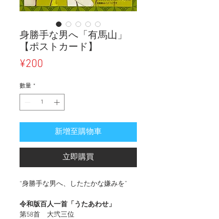
身勝手な男へ「有馬山」
【ポストカード】
價
¥200
格
數量
*
新增至購物車
立即購買
“身勝手な男へ、したたかな嫌みを”
令和版百人一首「うたあわせ」
第58首 大弐三位