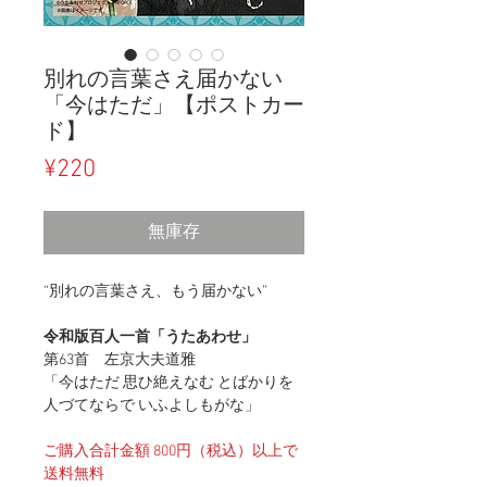
別れの言葉さえ届かない
「今はただ」【ポストカー
ド】
價
¥220
格
無庫存
“別れの言葉さえ、もう届かない”
令和版百人一首「うたあわせ」
第63首 左京大夫道雅
「今はただ 思ひ絶えなむ とばかりを
人づてならで いふよしもがな」
​ご購入合計金額 800円（税込）以上で
送料無料