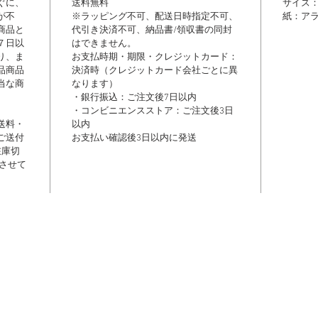
ぐに、
送料無料
サイズ：1
が不
※ラッピング不可、配送日時指定不可、
紙：ア
商品と
代引き決済不可、納品書/領収書の同封
７日以
はできません。
り、ま
​お支払時期・期限・クレジットカード：
品商品
決済時（クレジットカード会社ごとに異
当な商
なります）
・銀行振込：ご注文後7日以内
・コンビニエンスストア：ご注文後3日
送料・
以内
ご送付
お支払い確認後3日以内に発送
在庫切
させて
は弊社の作品集として制作しており、掲載されている写真の著作権、及び肖像権等の許可は得
たら削除、変更いたしますのでご連絡ください。関係者各位のご理解の程、宜しくお願い申
Copyright © 2007-2023 NFORCE All rights reserved. JAPAN