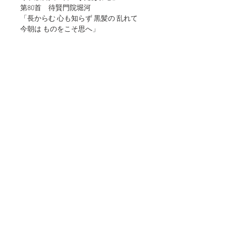
第80首 待賢門院堀河
「長からむ 心も知らず 黒髪の 乱れて
今朝は ものをこそ思へ」
※お使いのモニター設定、照明等によ
り、実際の商品と多少色味が異なりま
す。
予めご了承ください。
返品・交換
商品がお手元に届きましたらまずは直ぐ
送料・配送
に、商品の確認をお願いします。万一商
品が不良・破損していた場合、またはご
送料無料
注文商品と異なる場合は、お手数ですが
商品情報
※ラッピング不可、配送日時指定不可、
お届け後７日以内にご連絡下さい。弊社
代引き決済不可、納品書/領収書の同封は
より商品引取り、または交換させて頂き
サイズ：148×100mm
できません。
ます。弊社へご返品商品が到着後、確認
紙：アラベールホワイト
​お支払時期・期限・クレジットカード：
が出来次第、良品・正当な商品をお客様
このWEBサイトは弊社の作品集として制作しており、掲載されている写真の著作権、及び
決済時（クレジットカード会社ごとに異
へお届け致します。
肖像権等の許可は得ておりません.。不都合がございましたら削除、変更いたしますのでご
なります）
連絡ください。関係者各位のご理解の程、宜しくお願い申し上げます。
■送料の負担について
・銀行振込：ご注文後7日以内