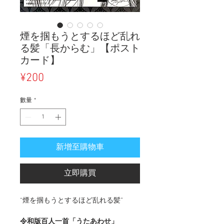
煙を掴もうとするほど乱れ
る髪「長からむ」【ポスト
カード】
價
¥200
格
數量
*
新增至購物車
立即購買
“煙を掴もうとするほど乱れる髪”
令和版百人一首「うたあわせ」